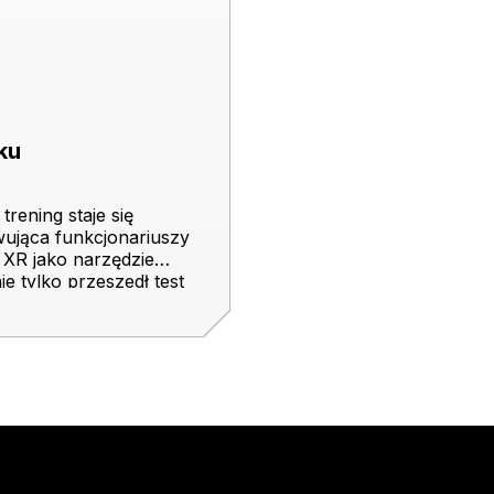
sku
rening staje się
ująca funkcjonariuszy
 XR jako narzędzie
ie tylko przeszedł test
przed misją w…