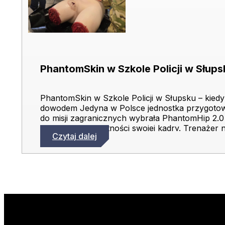
PhantomSkin w Szkole Policji w Słup
PhantomSkin w Szkole Policji w Słupsku – kiedy t
dowodem Jedyna w Polsce jednostka przygotow
do misji zagranicznych wybrała PhantomHip 2.0
weryfikacji umiejętności swojej kadry. Trenażer n
Czytaj dalej
– został w Szkole na dłużej i trafi na szkolenie 