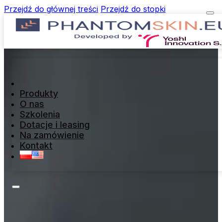
Przejdź do głównej treści
Przejdź do stopki
Produkty
O nas
Szkolenia
Dotacje i leasing
Na zamówienie
Kontakt